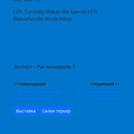
( Ch. Curiosity Makes Me Special x Ch.
Beautiful Life Nicole Riley)
Эксперт – Расчихмарова Т.
<< Предыдущая
Следующая >>
04-05.062022г. выставки в
МОНО Австралийская
Минске, Белоруссия
овчарка, КЧК
Выставка
Силки терьер