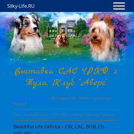
Silky-Life.RU
Выставка САС ЧРКФ, г.
Тула, Клуб “Аверс”
Главная
»
Новости
»
Выставка САС ЧРКФ, г. Тула, Клуб
“Аверс”
Пост опубликован: 17.07.2022
| Автор: Татьяна Титова
Beautiful Life Zefirka – CW, CAC, BOB, Ch.
RKF, BIG – 3