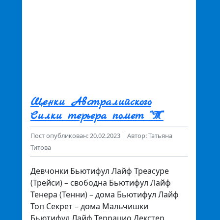
Щенки Австралийского
Силки терьера помет “Т”
Пост опубликован: 20.02.2023
| Автор: Татьяна
Титова
Девчонки Бьютифул Лайф Треасуре
(Трейси) – свободна Бьютифул Лайф
Тенера (Тенни) – дома Бьютифул Лайф
Топ Секрет – дома Мальчишки
Бьютифул Лайф Террацио Декстер