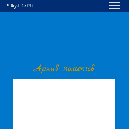
Silky-Life.RU
Архив пометов